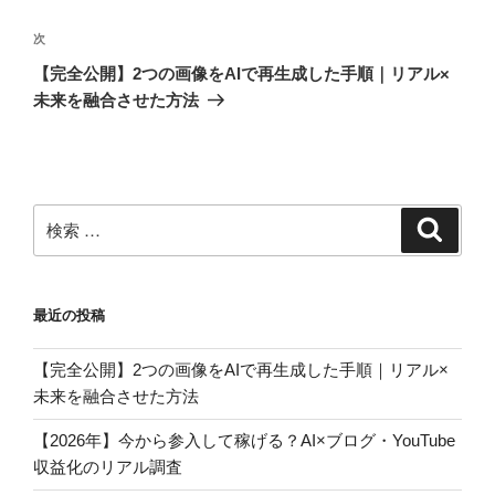
ビ
投
稿
ゲ
次
次
の
ー
【完全公開】2つの画像をAIで再生成した手順｜リアル×
投
未来を融合させた方法
シ
稿
ョ
ン
検
検
索
索:
最近の投稿
【完全公開】2つの画像をAIで再生成した手順｜リアル×
未来を融合させた方法
【2026年】今から参入して稼げる？AI×ブログ・YouTube
収益化のリアル調査