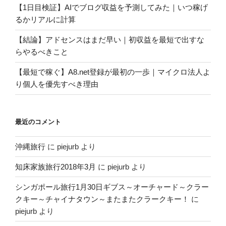
【1日目検証】AIでブログ収益を予測してみた｜いつ稼げ
るかリアルに計算
【結論】アドセンスはまだ早い｜初収益を最短で出すな
らやるべきこと
【最短で稼ぐ】A8.net登録が最初の一歩｜マイクロ法人よ
り個人を優先すべき理由
最近のコメント
沖縄旅行
に
piejurb
より
知床家族旅行2018年3月
に
piejurb
より
シンガポール旅行1月30日ギブス～オーチャード～クラー
クキー～チャイナタウン～またまたクラークキー！
に
piejurb
より