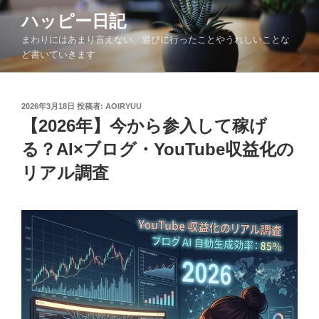
コ
ハッピー日記
ン
まわりにはあまり言えない、遊びに行ったことやうれしいことな
テ
ど書いていきます
ン
ツ
へ
投
2026年3月18日
投稿者:
AOIRYUU
ス
稿
【2026年】今から参入して稼げ
キ
日:
ッ
る？AI×ブログ・YouTube収益化の
プ
リアル調査