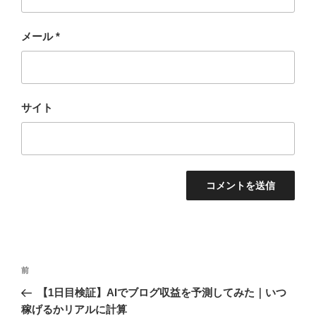
メール
*
サイト
投
過
前
稿
去
【1日目検証】AIでブログ収益を予測してみた｜いつ
ナ
の
稼げるかリアルに計算