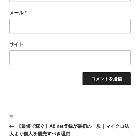
メール
*
サイト
投
過
前
稿
去
【最短で稼ぐ】A8.net登録が最初の一歩｜マイクロ法
ナ
の
人より個人を優先すべき理由
ビ
投