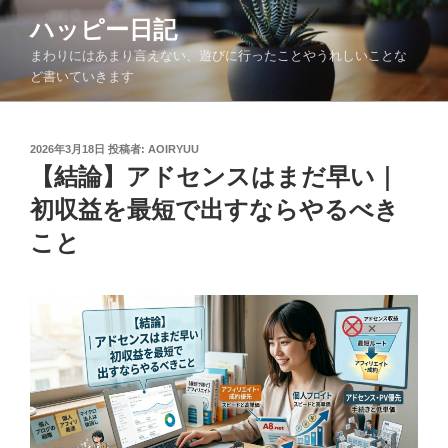
コ
ハッピー日記
ン
まわりにはあまり言えない、遊びに行ったことやうれしいことな
テ
ど書いていきます
ン
ツ
へ
投
2026年3月18日
投稿者:
AOIRYUU
ス
稿
【結論】アドセンスはまだ早い｜
キ
日:
ッ
初収益を最短で出すならやるべき
プ
こと