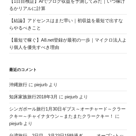
【1日目検証】AIでブログ収益を予測してみた｜いつ稼げ
るかリアルに計算
【結論】アドセンスはまだ早い｜初収益を最短で出すな
らやるべきこと
【最短で稼ぐ】A8.net登録が最初の一歩｜マイクロ法人よ
り個人を優先すべき理由
最近のコメント
沖縄旅行
に
piejurb
より
知床家族旅行2018年3月
に
piejurb
より
シンガポール旅行1月30日ギブス～オーチャード～クラー
クキー～チャイナタウン～またまたクラークキー！
に
piejurb
より
台湾旅行 2日目 3月23日15時過ぎ オープントッ