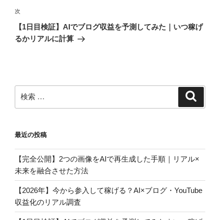
稿
ゲ
次
次
の
ー
【1日目検証】AIでブログ収益を予測してみた｜いつ稼げ
投
るかリアルに計算
シ
稿
ョ
ン
検
検
索
索:
最近の投稿
【完全公開】2つの画像をAIで再生成した手順｜リアル×
未来を融合させた方法
【2026年】今から参入して稼げる？AI×ブログ・YouTube
収益化のリアル調査