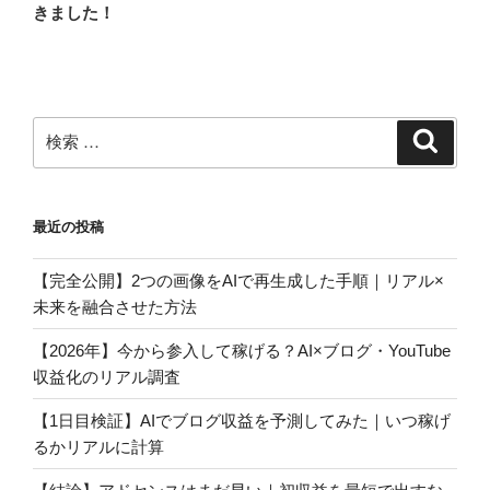
ナ
の
きました！
ビ
投
稿
ゲ
ー
シ
検
検
ョ
索
索:
ン
最近の投稿
【完全公開】2つの画像をAIで再生成した手順｜リアル×
未来を融合させた方法
【2026年】今から参入して稼げる？AI×ブログ・YouTube
収益化のリアル調査
【1日目検証】AIでブログ収益を予測してみた｜いつ稼げ
るかリアルに計算