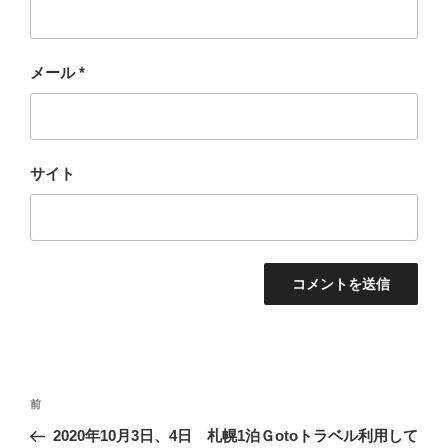
メール
*
サイト
投
過
前
稿
去
2020年10月3日、4日 札幌1泊Ｇotoトラベル利用して