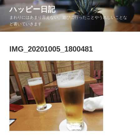
コ
ハッピー日記
ン
まわりにはあまり言えない、遊びに行ったことやうれしいことな
テ
ど書いていきます
ン
ツ
へ
IMG_20201005_1800481
ス
キ
ッ
プ