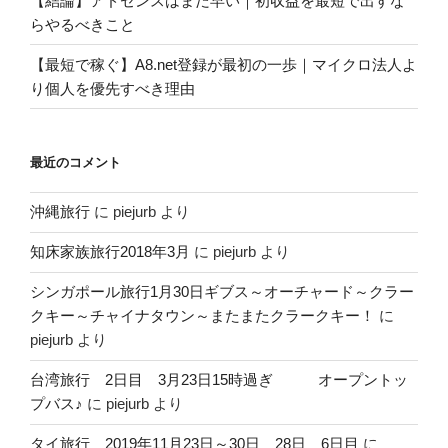
【結論】アドセンスはまだ早い｜初収益を最短で出すな
らやるべきこと
【最短で稼ぐ】A8.net登録が最初の一歩｜マイクロ法人よ
り個人を優先すべき理由
最近のコメント
沖縄旅行
に
piejurb
より
知床家族旅行2018年3月
に
piejurb
より
シンガポール旅行1月30日ギブス～オーチャード～クラー
クキー～チャイナタウン～またまたクラークキー！
に
piejurb
より
台湾旅行 2日目 3月23日15時過ぎ オープントッ
プバス♪
に
piejurb
より
タイ旅行 2019年11月23日～30日 28日 6日目
に