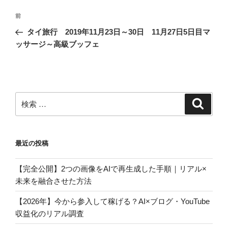
投
過
前
稿
去
タイ旅行 2019年11月23日～30日 11月27日5日目マ
ナ
の
ッサージ～高級ブッフェ
ビ
投
稿
ゲ
ー
シ
検
検
ョ
索
索:
ン
最近の投稿
【完全公開】2つの画像をAIで再生成した手順｜リアル×
未来を融合させた方法
【2026年】今から参入して稼げる？AI×ブログ・YouTube
収益化のリアル調査