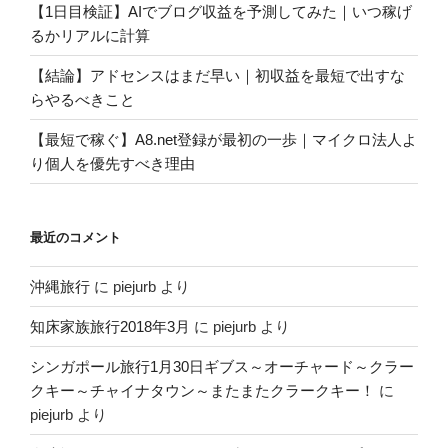
【1日目検証】AIでブログ収益を予測してみた｜いつ稼げ
るかリアルに計算
【結論】アドセンスはまだ早い｜初収益を最短で出すな
らやるべきこと
【最短で稼ぐ】A8.net登録が最初の一歩｜マイクロ法人よ
り個人を優先すべき理由
最近のコメント
沖縄旅行
に
piejurb
より
知床家族旅行2018年3月
に
piejurb
より
シンガポール旅行1月30日ギブス～オーチャード～クラー
クキー～チャイナタウン～またまたクラークキー！
に
piejurb
より