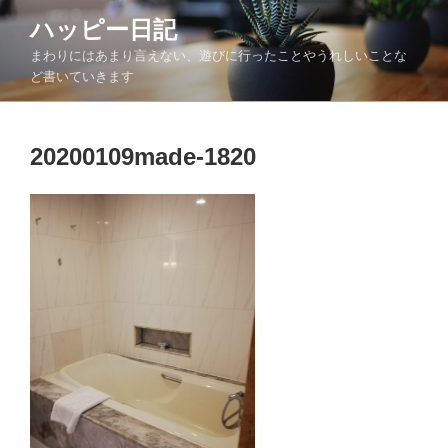
コ
ハッピー日記
ン
まわりにはあまり言えない、遊びに行ったことやうれしいことな
テ
ど書いていきます
ン
ツ
へ
20200109made-1820
ス
キ
ッ
プ