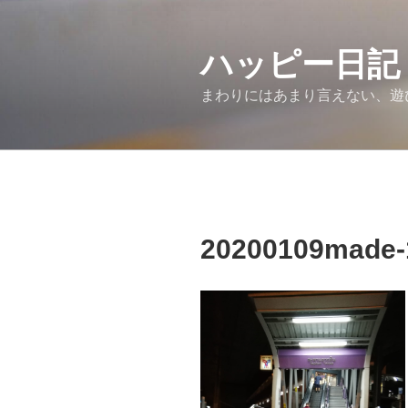
コ
ン
ハッピー日記
テ
ン
まわりにはあまり言えない、遊
ツ
へ
ス
キ
ッ
プ
20200109made-