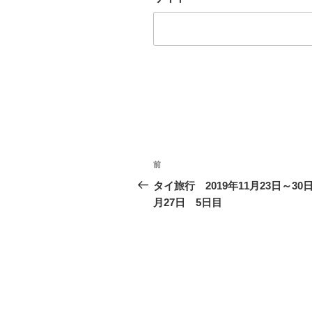
投
前
過
稿
去
タイ旅行 2019年11月23日～30日
の
月27日 5日目
ナ
投
ビ
稿
ゲ
ー
シ