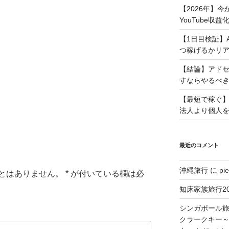
【2026年】
YouTube収
【1日目検証】
つ稼げるかリ
【結論】アド
すならやるべ
【最短で稼ぐ】
法人より個人
最近のコメント
沖縄旅行
に
pie
とはありません。
*
が付いている欄は必
知床家族旅行20
シンガポール旅
クラークキー