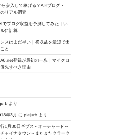
今から参入して稼げる？AI×ブログ・
益化のリアル調査
AIでブログ収益を予測してみた｜い
アルに計算
センスはまだ早い｜初収益を最短で出
きこと
A8.net登録が最初の一歩｜マイクロ
を優先すべき理由
jurb
より
18年3月
に
piejurb
より
行1月30日ギブス～オーチャード～
～チャイナタウン～またまたクラーク