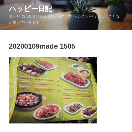
コ
ハッピー日記
ン
まわりにはあまり言えない、遊びに行ったことやうれしいことな
テ
ど書いていきます
ン
ツ
へ
20200109made 1505
ス
キ
ッ
プ