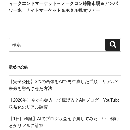
ナ
の
ィークエンドマーケット～メークロン線路市場＆アンパ
ビ
投
ワー水上ナイトマーケット＆ホタル観賞ツアー
稿
ゲ
ー
シ
ョ
検
検
索
索:
ン
最近の投稿
【完全公開】2つの画像をAIで再生成した手順｜リアル×
未来を融合させた方法
【2026年】今から参入して稼げる？AI×ブログ・YouTube
収益化のリアル調査
【1日目検証】AIでブログ収益を予測してみた｜いつ稼げ
るかリアルに計算