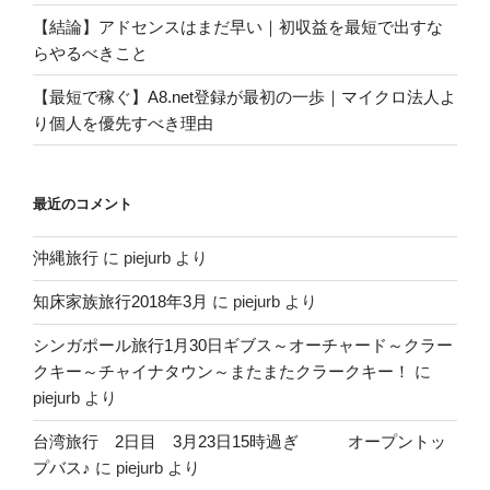
【結論】アドセンスはまだ早い｜初収益を最短で出すな
らやるべきこと
【最短で稼ぐ】A8.net登録が最初の一歩｜マイクロ法人よ
り個人を優先すべき理由
最近のコメント
沖縄旅行
に
piejurb
より
知床家族旅行2018年3月
に
piejurb
より
シンガポール旅行1月30日ギブス～オーチャード～クラー
クキー～チャイナタウン～またまたクラークキー！
に
piejurb
より
台湾旅行 2日目 3月23日15時過ぎ オープントッ
プバス♪
に
piejurb
より