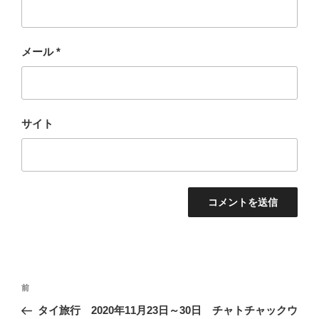
メール
*
サイト
投
過
前
稿
去
タイ旅行 2020年11月23日～30日 チャトチャックウ