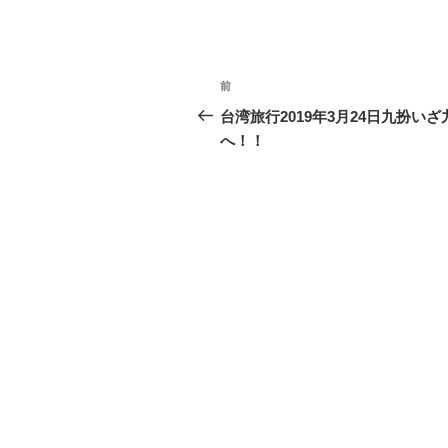
投
前
過
稿
去
台湾旅行2019年3月24日九扮いざ
の
へ！！
ナ
投
ビ
稿
ゲ
ー
シ
ョ
ン