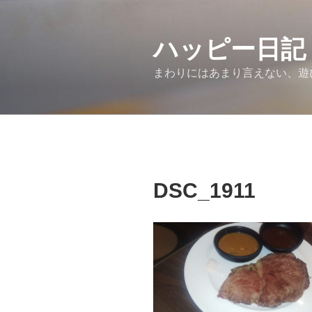
コ
ン
ハッピー日記
テ
ン
まわりにはあまり言えない、遊
ツ
へ
ス
キ
ッ
プ
DSC_1911