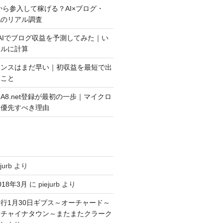
今から参入して稼げる？AI×ブログ・
益化のリアル調査
AIでブログ収益を予測してみた｜い
アルに計算
センスはまだ早い｜初収益を最短で出
きこと
A8.net登録が最初の一歩｜マイクロ
を優先すべき理由
jurb
より
18年3月
に
piejurb
より
行1月30日ギブス～オーチャード～
～チャイナタウン～またまたクラーク