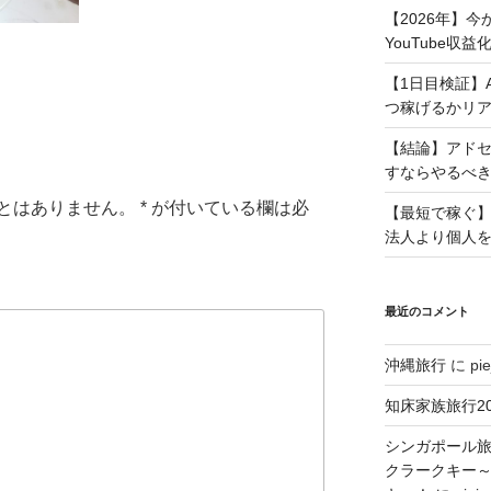
【2026年】
YouTube収
【1日目検証】
つ稼げるかリ
【結論】アド
すならやるべ
とはありません。
*
が付いている欄は必
【最短で稼ぐ】
法人より個人
最近のコメント
沖縄旅行
に
pie
知床家族旅行20
シンガポール旅
クラークキー