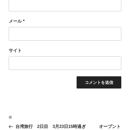
メール
*
サイト
投
過
前
稿
去
台湾旅行 2日目 3月23日15時過ぎ オープント