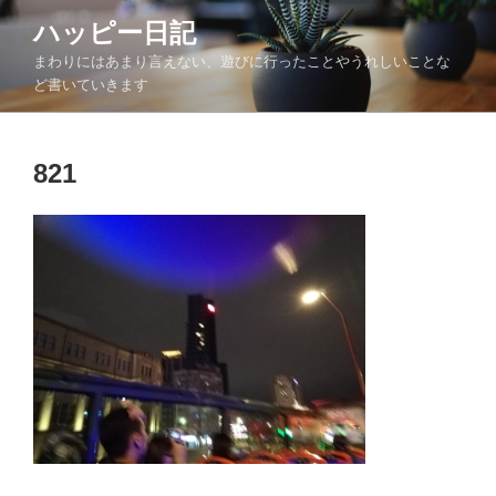
コ
ハッピー日記
ン
まわりにはあまり言えない、遊びに行ったことやうれしいことな
テ
ど書いていきます
ン
ツ
へ
821
ス
キ
ッ
プ