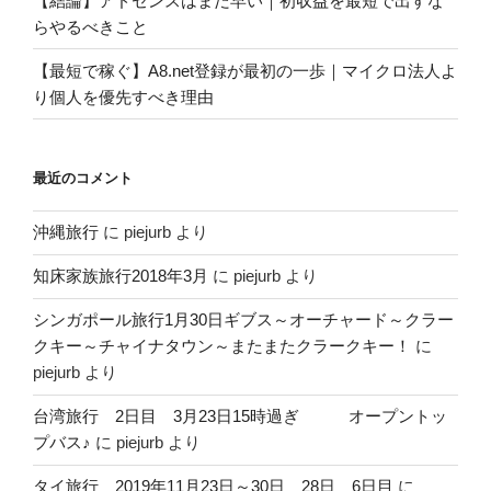
【結論】アドセンスはまだ早い｜初収益を最短で出すな
らやるべきこと
【最短で稼ぐ】A8.net登録が最初の一歩｜マイクロ法人よ
り個人を優先すべき理由
最近のコメント
沖縄旅行
に
piejurb
より
知床家族旅行2018年3月
に
piejurb
より
シンガポール旅行1月30日ギブス～オーチャード～クラー
クキー～チャイナタウン～またまたクラークキー！
に
piejurb
より
台湾旅行 2日目 3月23日15時過ぎ オープントッ
プバス♪
に
piejurb
より
タイ旅行 2019年11月23日～30日 28日 6日目
に