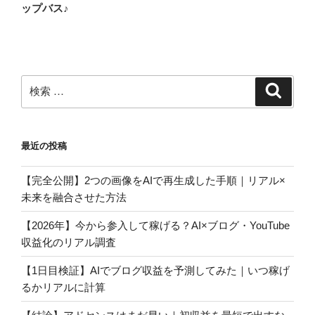
ナ
の
ップバス♪
ビ
投
稿
ゲ
ー
シ
検
検
ョ
索
索:
ン
最近の投稿
【完全公開】2つの画像をAIで再生成した手順｜リアル×
未来を融合させた方法
【2026年】今から参入して稼げる？AI×ブログ・YouTube
収益化のリアル調査
【1日目検証】AIでブログ収益を予測してみた｜いつ稼げ
るかリアルに計算