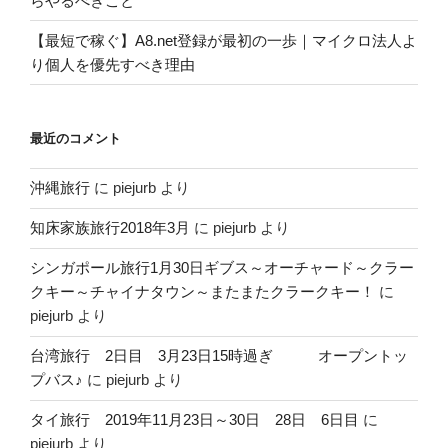
らやるべきこと
【最短で稼ぐ】A8.net登録が最初の一歩｜マイクロ法人よ
り個人を優先すべき理由
最近のコメント
沖縄旅行
に
piejurb
より
知床家族旅行2018年3月
に
piejurb
より
シンガポール旅行1月30日ギブス～オーチャード～クラー
クキー～チャイナタウン～またまたクラークキー！
に
piejurb
より
台湾旅行 2日目 3月23日15時過ぎ オープントッ
プバス♪
に
piejurb
より
タイ旅行 2019年11月23日～30日 28日 6日目
に
piejurb
より