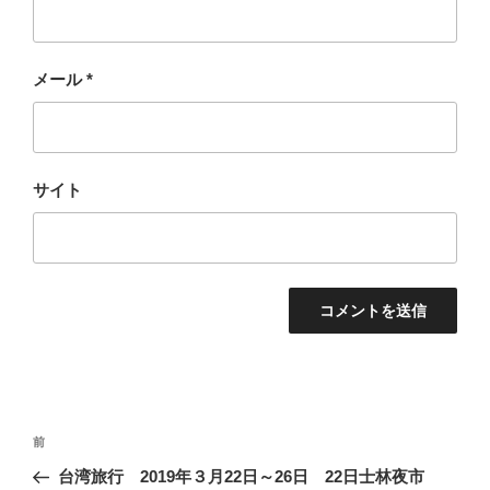
メール
*
サイト
投
過
前
稿
去
台湾旅行 2019年３月22日～26日 22日士林夜市