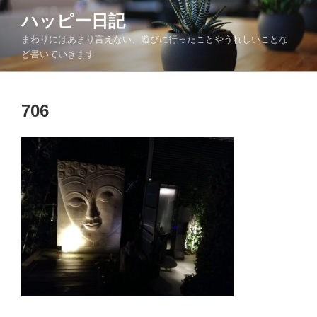
コ
ハッピー日記
ン
まわりにはあまり言えない、遊びに行ったことやうれしいことな
テ
ど書いていきます
ン
ツ
へ
706
ス
キ
ッ
プ