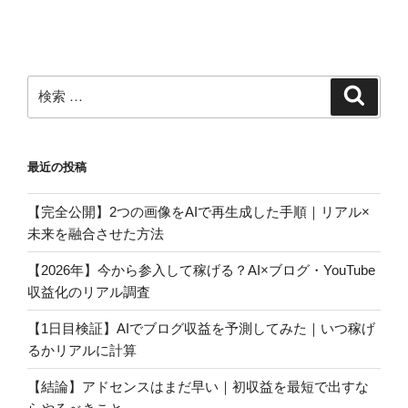
ナ
の
ビ
投
稿
ゲ
ー
検
検
シ
索
索:
ョ
ン
最近の投稿
【完全公開】2つの画像をAIで再生成した手順｜リアル×
未来を融合させた方法
【2026年】今から参入して稼げる？AI×ブログ・YouTube
収益化のリアル調査
【1日目検証】AIでブログ収益を予測してみた｜いつ稼げ
るかリアルに計算
【結論】アドセンスはまだ早い｜初収益を最短で出すな