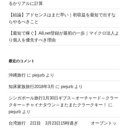
るかリアルに計算
【結論】アドセンスはまだ早い｜初収益を最短で出すな
らやるべきこと
【最短で稼ぐ】A8.net登録が最初の一歩｜マイクロ法人よ
り個人を優先すべき理由
最近のコメント
沖縄旅行
に
piejurb
より
知床家族旅行2018年3月
に
piejurb
より
シンガポール旅行1月30日ギブス～オーチャード～クラー
クキー～チャイナタウン～またまたクラークキー！
に
piejurb
より
台湾旅行 2日目 3月23日15時過ぎ オープントッ