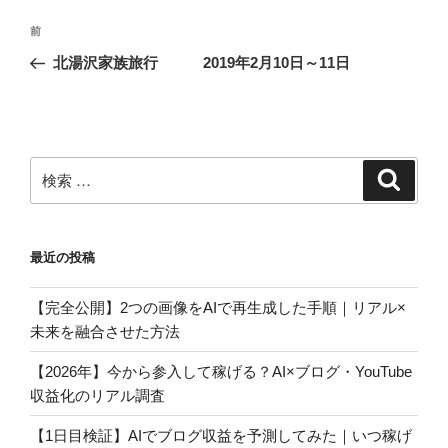
投
過
前
稿
去
北湯沢家族旅行 2019年2月10日～11日
ナ
の
ビ
投
稿
ゲ
ー
検
検
シ
索
索:
ョ
ン
最近の投稿
【完全公開】2つの画像をAIで再生成した手順｜リアル×
未来を融合させた方法
【2026年】今から参入して稼げる？AI×ブログ・YouTube
収益化のリアル調査
【1日目検証】AIでブログ収益を予測してみた｜いつ稼げ