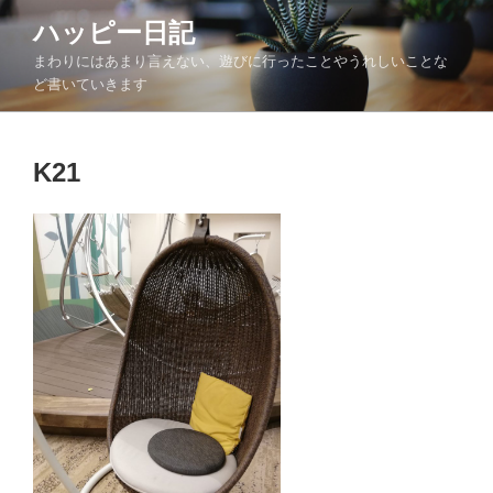
コ
ハッピー日記
ン
まわりにはあまり言えない、遊びに行ったことやうれしいことな
テ
ど書いていきます
ン
ツ
へ
K21
ス
キ
ッ
プ