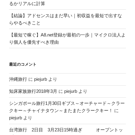
るかリアルに計算
【結論】アドセンスはまだ早い｜初収益を最短で出すな
らやるべきこと
【最短で稼ぐ】A8.net登録が最初の一歩｜マイクロ法人よ
り個人を優先すべき理由
最近のコメント
沖縄旅行
に
piejurb
より
知床家族旅行2018年3月
に
piejurb
より
シンガポール旅行1月30日ギブス～オーチャード～クラー
クキー～チャイナタウン～またまたクラークキー！
に
piejurb
より
台湾旅行 2日目 3月23日15時過ぎ オープントッ