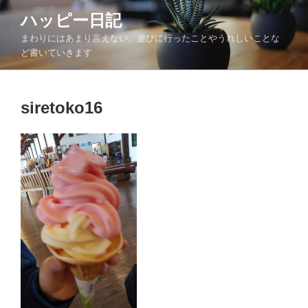
コ
ハッピー日記
ン
まわりにはあまり言えない、遊びに行ったことやうれしいことな
テ
ど書いていきます
ン
ツ
へ
siretoko16
ス
キ
ッ
プ