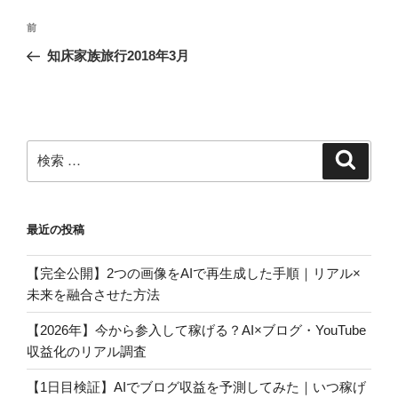
投
過
前
稿
去
知床家族旅行2018年3月
ナ
の
ビ
投
稿
ゲ
ー
検
検
シ
索
索:
ョ
ン
最近の投稿
【完全公開】2つの画像をAIで再生成した手順｜リアル×
未来を融合させた方法
【2026年】今から参入して稼げる？AI×ブログ・YouTube
収益化のリアル調査
【1日目検証】AIでブログ収益を予測してみた｜いつ稼げ