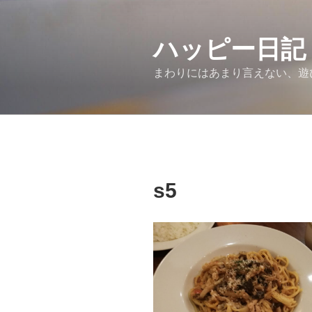
コ
ン
ハッピー日記
テ
ン
まわりにはあまり言えない、遊
ツ
へ
ス
キ
ッ
プ
s5