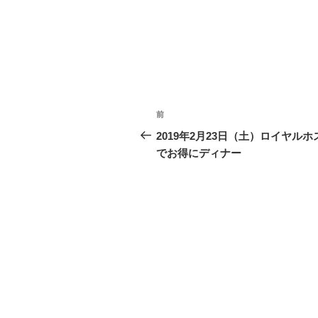
投
前
過
稿
去
2019年2月23日（土）ロイヤルホ
の
でお得にディナー
ナ
投
ビ
稿
ゲ
ー
シ
ョ
ン