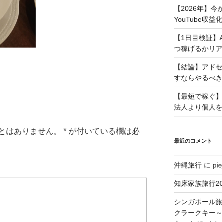
【2026年】
YouTube収
【1日目検証】
つ稼げるかリ
【結論】アド
すならやるべ
【最短で稼ぐ】
法人より個人
とはありません。
*
が付いている欄は必
最近のコメント
沖縄旅行
に
pie
知床家族旅行20
シンガポール旅
クラークキー