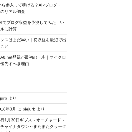
今から参入して稼げる？AI×ブログ・
益化のリアル調査
AIでブログ収益を予測してみた｜い
アルに計算
センスはまだ早い｜初収益を最短で出
きこと
A8.net登録が最初の一歩｜マイクロ
を優先すべき理由
jurb
より
18年3月
に
piejurb
より
行1月30日ギブス～オーチャード～
～チャイナタウン～またまたクラーク